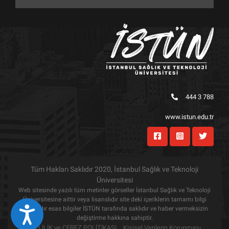
444 3 788
www.istun.edu.tr
Tüm Hakları Saklıdır 2020, İstanbul Sağlık ve Teknoloji
Üniversitesi
Web sitesinde yazılı tüm metinler görseller İstanbul Sağlık ve Teknoloji
Üniversitesine aittir veya lisanslıdır site deki içeriklerin tamamı bilgi
amaçlıdır esas bilgiler İSTÜN tarafında saklıdır ve haber vermeksizin
Eri&#351;ilebilirlik
değiştirme hakkına sahiptir.
GİZLİLİK ve ÇEREZ POLİTİKASI
Kişisel Verilerin Korunması