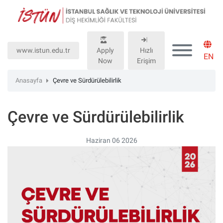
Lütfen
dikkat:
Bu
web
www.istun.edu.tr
Apply
Hızlı
sitesinde,
EN
Now
Erişim
erişilebilirliği
destekleyen
Anasayfa
Çevre ve Sürdürülebilirlik
bir
"Nagish
Çevre ve Sürdürülebilirlik
BiClick"
sistemi
bulunur.
Haziran 06 2026