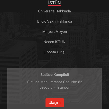
İSTÜN
Üniversite Hakkında
Bilgiç Vakfı Hakkında
Misyon, Vizyon
Neden İSTÜN
E-posta Girişi
Sütlüce Kampüsü
Sütlüce Mah. İmrahor Cad. No: 82
Beyoğlu – İstanbul
Ulaşım