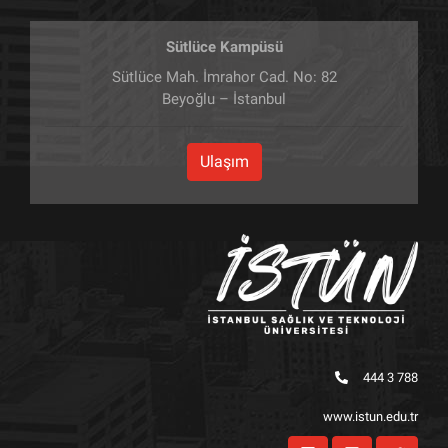
Sütlüce Kampüsü
Sütlüce Mah. İmrahor Cad. No: 82
Beyoğlu – İstanbul
Ulaşım
444 3 788
www.istun.edu.tr