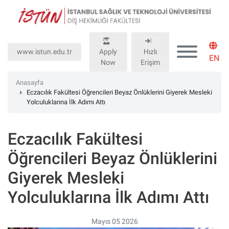
Lütfen
dikkat:
Bu
web
www.istun.edu.tr
Apply
Hızlı
sitesinde,
EN
Now
Erişim
erişilebilirliği
destekleyen
Anasayfa
bir
Eczacılık Fakültesi Öğrencileri Beyaz Önlüklerini Giyerek Mesleki
Yolculuklarına İlk Adımı Attı
"Nagish
BiClick"
sistemi
Eczacılık Fakültesi
bulunur.
Öğrencileri Beyaz Önlüklerini
Giyerek Mesleki
Yolculuklarına İlk Adımı Attı
Mayıs 05 2026