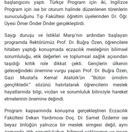
başlangıcını yaptı. Türkçe Program için iki, İngilizce
Program için ise bir oturum halinde düzenlenen törenlerin
sunuculuğunu Tıp Fakültesi öğretim üyelerinden Dr. Öğr.
Üyesi Ömer Önder Önder gerçekleştirdi.
Saygı duruşu ve İstiklal Marşı’nın ardından başlayan
programda Rektörümüz Prof. Dr. Buğra Özen, öğrencilere
hitaben yaptığı konuşmada eczacılık mesleğinin bilimsel
sorumluluğu, etik değerleri ve toplumsal sağlık açısından
taşıdığı kritik role dikkat çekti. Gençlerin ülkenin
geleceğindeki önemine vurgu yapan Prof. Dr. Buğra Özen,
Gazi Mustafa Kemal Atatürk’ün “Bütün ümidim
gençliktedir.” sözünü hatırlatarak öğrencilerin meslek
hayatlarında bilgi, vicdan ve sorumluluk bilinciyle hareket
etmelerinin önemine değindi.
Program kapsamında konuşma gerçekleştiren Eczacılık
Fakültesi Dekan Yardımcısı Doç. Dr. Samet Özdemir ise
beyaz önlüğün yalnızca bir meslek simgesi değil; aynı
zamanda etik sorumluluğun, bilimsel yaklaşımın ve insan