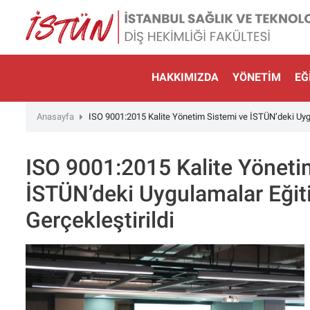
Lütfen
dikkat:
Bu
web
sitesinde,
HAKKIMIZDA
YÖNETIM
EĞ
erişilebilirliği
destekleyen
Anasayfa
ISO 9001:2015 Kalite Yönetim Sistemi ve İSTÜN’deki Uygu
bir
"Nagish
BiClick"
ISO 9001:2015 Kalite Yöneti
sistemi
İSTÜN’deki Uygulamalar Eğit
bulunur.
web
Gerçekleştirildi
sitesini
ekran
okuyucusu
kullanan
görme
engelli