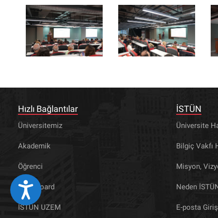
Hızlı Bağlantılar
İSTÜN
Üniversitemiz
Üniversite H
Akademik
Bilgiç Vakfı
Öğrenci
Misyon, Viz
Eri&#351;ilebilirlik
Blackboard
Neden İSTÜ
İSTÜN UZEM
E-posta Giriş