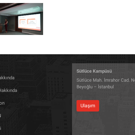
Sütlüce Kampüsü
akkında
Sütlüce Mah. İmrahor Cad. N
Beyoğlu – İstanbul
 Hakkında
yon
Ulaşım
N
i