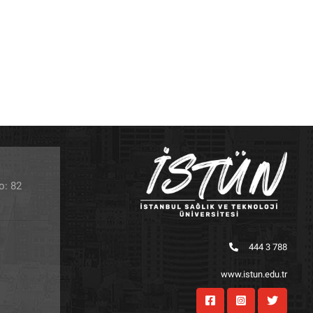
o: 82
444 3 788
www.istun.edu.tr