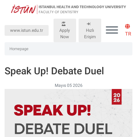
Lütfen
dikkat:
Bu
web
www.istun.edu.tr
Apply
Hızlı
sitesinde,
TR
Now
Erişim
erişilebilirliği
destekleyen
Homepage
bir
"Nagish
Speak Up! Debate Duel
BiClick"
sistemi
bulunur.
Mayıs 05 2026